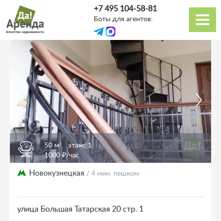
Перейти
+7 495 104-58-81
к
Боты для агентов:
основному
Основная
содержанию
навигация
50 м²,
этаж: 1
1000 ₽/час
Новокузнецкая
/ 4 мин. пешком
улица Большая Татарская 20 стр. 1