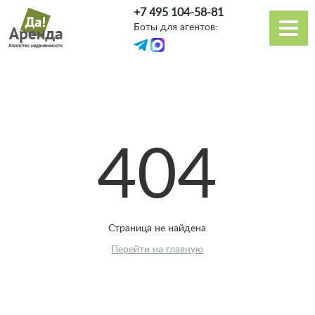
Перейти
+7 495 104-58-81
к
Боты для агентов:
основному
Основная
содержанию
навигация
404
Страница не найдена
Перейти на главную