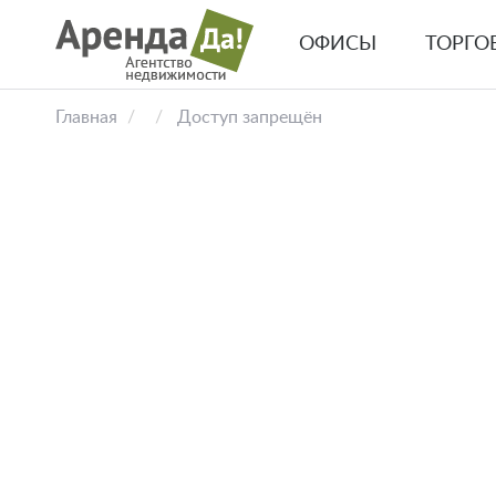
Перейти
к
ОФИСЫ
ТОРГО
основному
Основная
содержанию
навигация
Главная
Доступ запрещён