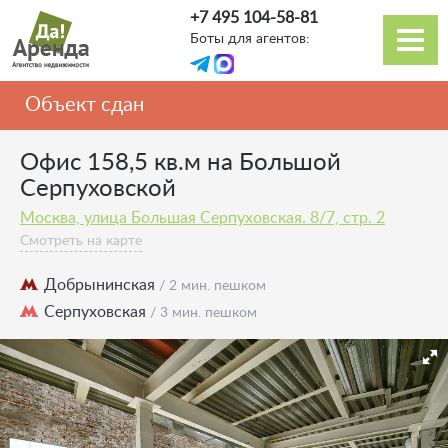
Перейти
+7 495 104-58-81
к
Боты для агентов:
основному
Основная
содержанию
навигация
Объект сдан
Офис 158,5 кв.м на Большой
Серпуховской
Москва, улица Большая Серпуховская. 8/7, стр. 2
Смотреть на карте
Добрынинская
/ 2 мин. пешком
Серпуховская
/ 3 мин. пешком