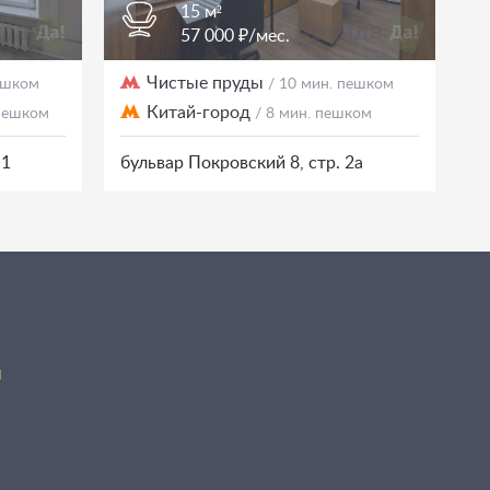
15 м²
57 000 ₽/мес.
Чистые пруды
пешком
/ 10 мин. пешком
Китай-город
 пешком
/ 8 мин. пешком
с1
бульвар Покровский 8, стр. 2а
я