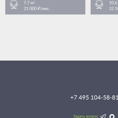
7,7 м²
10,6
21 000 ₽/мес.
32 1
Преображенская площадь
Преобра
/ 3 мин. пешком
площадь Преображенская 7Ас1
площадь Пр
+7 495 104-58-8
Задать вопрос