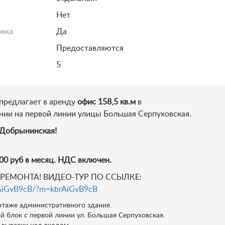
я
Нет
вка
Да
Предоставляются
5
предлагает в аренду
офис 158,5 кв.м
в
ии на первой линии улицы Большая Серпуховская.
.Добрынинская!
000 руб в месяц. НДС включен.
ЕМОНТА! ВИДЕО-ТУР ПО ССЫЛКЕ:
brAiGvB9cB/?m=kbrAiGvB9cB
этаже административного здания.
 блок с первой линии ул. Большая Серпуховская.