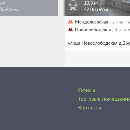
 м²
13,3 м²
00 ₽/мес.
49 000 ₽/мес.
женская площадь
Менделеевская
/ 3 мин. пешком
/ 2 мин. 
Новослободская
/ 4 мин.
еображенская 7Ас1
улица Новослободская д.26
Офисы
Торговые помещени
1
Контакты