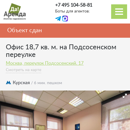
Перейти
+7 495 104-58-81
к
Боты для агентов:
основному
Основная
содержанию
навигация
Объект сдан
Офис 18,7 кв. м. на Подсосенском
переулке
Москва, переулок Подсосенский. 17
Смотреть на карте
Курская
/ 6 мин. пешком