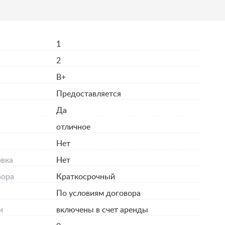
1
2
B+
Предоставляется
Да
отличное
я
Нет
вка
Нет
вора
Краткосрочный
По условиям договора
и
включены в счет аренды