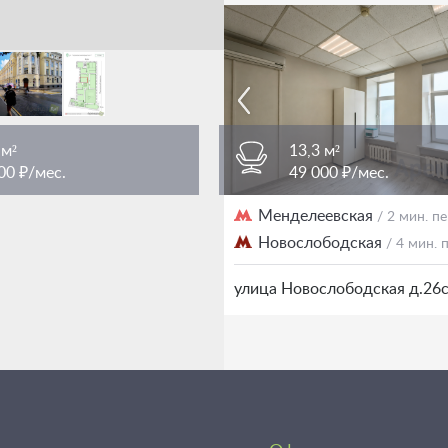
 м²
13,3 м²
00 ₽/мес.
49 000 ₽/мес.
женская площадь
Менделеевская
/ 3 мин. пешком
/ 2 мин. 
Новослободская
/ 4 мин.
еображенская 7Ас1
улица Новослободская д.26