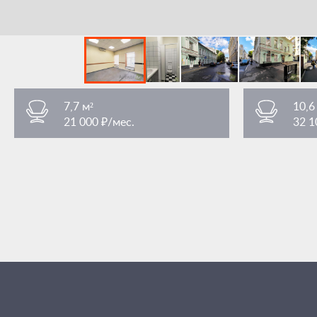
7,7 м²
10,6
21 000 ₽/мес.
32 1
Преображенская площадь
Преобра
/ 3 мин. пешком
площадь Преображенская 7Ас1
площадь Пр