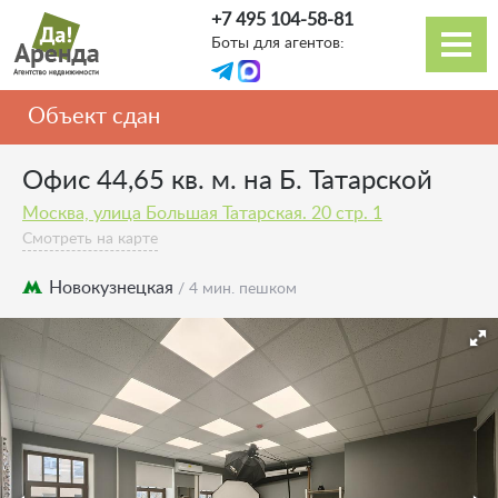
Перейти
+7 495 104-58-81
к
Боты для агентов:
основному
Основная
содержанию
навигация
Объект сдан
Офис 44,65 кв. м. на Б. Татарской
Москва, улица Большая Татарская. 20 стр. 1
Смотреть на карте
Новокузнецкая
/ 4 мин. пешком