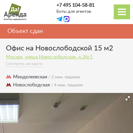
Перейти
+7 495 104-58-81
к
Боты для агентов:
основному
Основная
содержанию
навигация
Объект сдан
Офис на Новослободской 15 м2
Москва, улица Новослободская. д.26с1
Смотреть на карте
Менделеевская
/ 2 мин. пешком
Новослободская
/ 4 мин. пешком