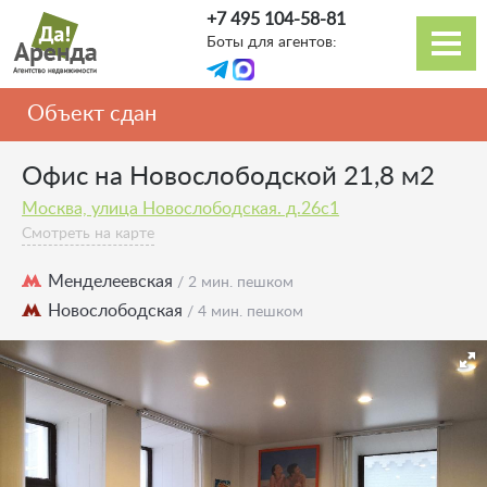
Перейти
+7 495 104-58-81
к
Боты для агентов:
основному
Основная
содержанию
навигация
Объект сдан
Офис на Новослободской 21,8 м2
Москва, улица Новослободская. д.26с1
Смотреть на карте
Менделеевская
/ 2 мин. пешком
Новослободская
/ 4 мин. пешком