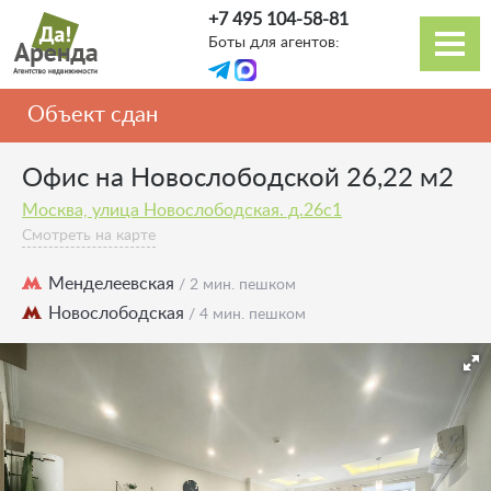
Перейти
+7 495 104-58-81
к
Боты для агентов:
основному
Основная
содержанию
навигация
Объект сдан
Офис на Новослободской 26,22 м2
Москва, улица Новослободская. д.26с1
Смотреть на карте
Менделеевская
/ 2 мин. пешком
Новослободская
/ 4 мин. пешком