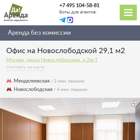
Перейти
+7 495 104-58-81
к
Боты для агентов:
основному
Основная
содержанию
навигация
Аренда без комиссии
Офис на Новослободской 29,1 м2
Москва, улица Новослободская. д.26с1
Смотреть на карте
Менделеевская
/ 2 мин. пешком
Новослободская
/ 4 мин. пешком