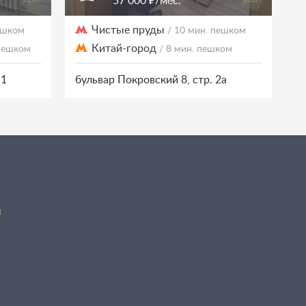
57 000 ₽/мес.
Чистые пруды
пешком
/ 10 мин. пешком
Китай-город
 пешком
/ 8 мин. пешком
с1
бульвар Покровский 8, стр. 2а
я