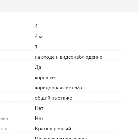
4
4 м
1
на входе и видеонаблюдение
Да
хорошее
коридорная система
общий на этаже
я
Нет
вка
Нет
вора
Краткосрочный