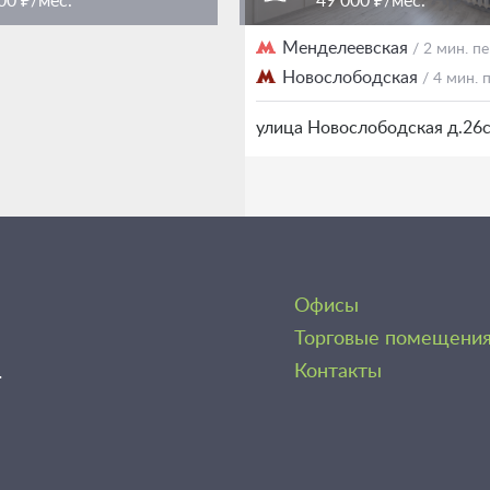
00 ₽/мес.
49 000 ₽/мес.
женская площадь
Менделеевская
/ 3 мин. пешком
/ 2 мин. 
Новослободская
/ 4 мин.
еображенская 7Ас1
улица Новослободская д.26
Офисы
Торговые помещени
1
Контакты