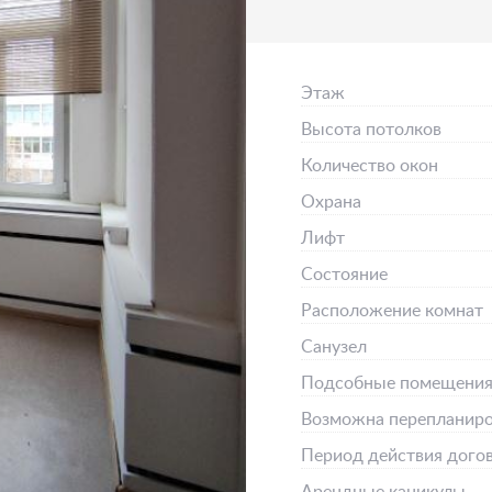
Этаж
Высота потолков
Количество окон
Охрана
Лифт
Состояние
Расположение комнат
Санузел
Подсобные помещени
Возможна перепланиро
Период действия дого