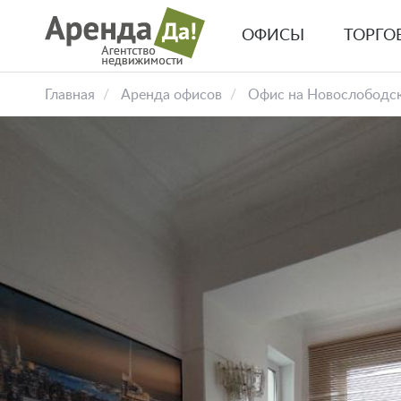
Перейти
к
ОФИСЫ
ТОРГО
основному
Основная
содержанию
навигация
Главная
Аренда офисов
Офис на Новослободск