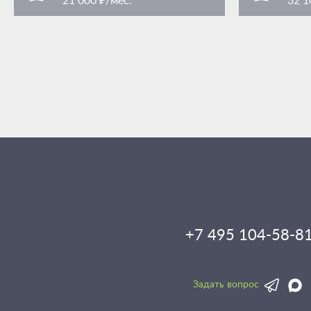
21 000 ₽/мес.
32 1
Преображенская площадь
Преобра
/ 3 мин. пешком
площадь Преображенская 7Ас1
площадь Пр
+7 495 104-58-8
Задать вопрос