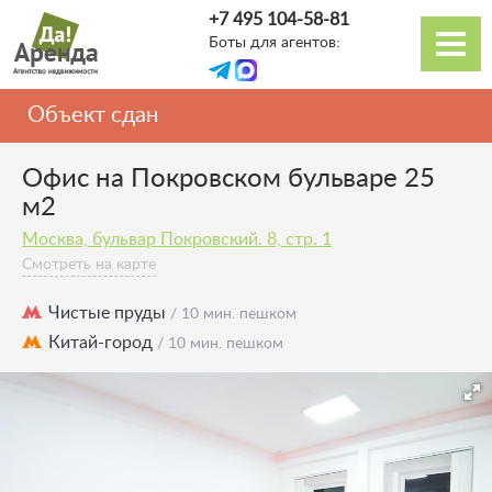
Перейти
+7 495 104-58-81
к
Боты для агентов:
основному
Основная
содержанию
навигация
Объект сдан
Офис на Покровском бульваре 25
м2
Москва, бульвар Покровский. 8, стр. 1
Смотреть на карте
Чистые пруды
/ 10 мин. пешком
Китай-город
/ 10 мин. пешком