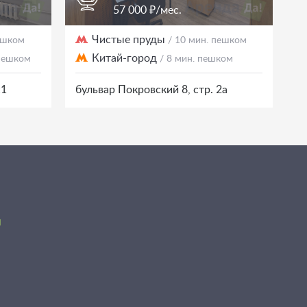
57 000 ₽/мес.
Чистые пруды
пешком
/ 10 мин. пешком
Китай-город
 пешком
/ 8 мин. пешком
с1
бульвар Покровский 8, стр. 2а
я