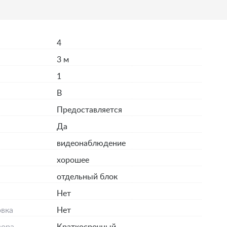
4
3 м
1
B
Предоставляется
Да
видеонаблюдение
хорошее
отдельный блок
я
Нет
вка
Нет