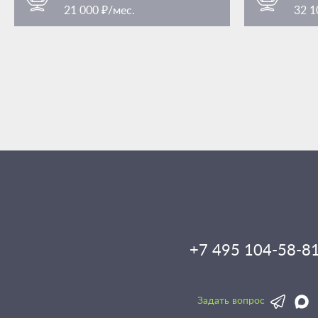
21 000 ₽/мес.
32 1
Преображенская площадь
Преобра
/ 3 мин. пешком
площадь Преображенская 7Ас1
площадь Пр
+7 495 104-58-8
Задать вопрос