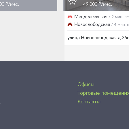
00 ₽/мес.
49 000 ₽/мес.
женская площадь
Менделеевская
/ 3 мин. пешком
/ 2 мин. 
Новослободская
/ 4 мин.
еображенская 7Ас1
улица Новослободская д.26
Офисы
Торговые помещени
1
Контакты