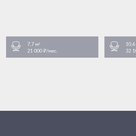
7,7 м²
10,6
21 000 ₽/мес.
32 1
Преображенская площадь
Преобра
/ 3 мин. пешком
площадь Преображенская 7Ас1
площадь Пр