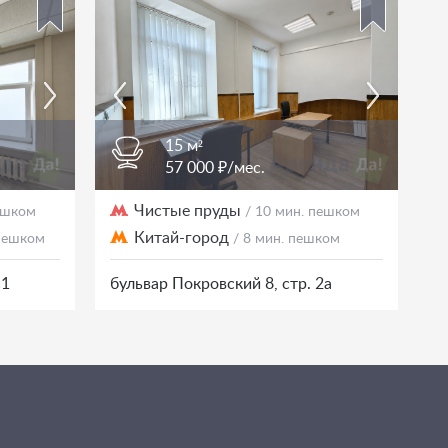
15 м²
57 000 ₽/мес.
Чистые пруды
пешком
/ 10 мин. пешком
Китай-город
 пешком
/ 8 мин. пешком
с1
бульвар Покровский 8, стр. 2а