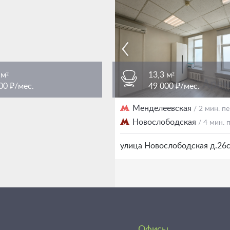
 м²
13,3 м²
00 ₽/мес.
49 000 ₽/мес.
женская площадь
Менделеевская
/ 3 мин. пешком
/ 2 мин. 
Новослободская
/ 4 мин.
еображенская 7Ас1
улица Новослободская д.26
Офисы