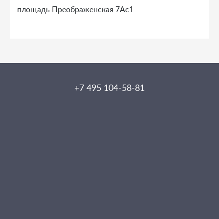
площадь Преображенская 7Ас1
+7 495 104-58-81
Задать вопрос
Офисы
Торговые помещения
Контакты
© Все права принадлежат «АрендаДа!», 2026