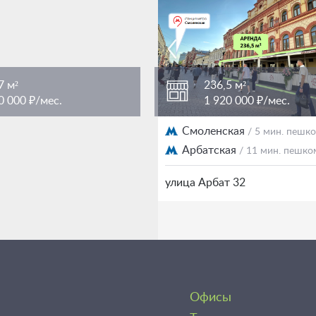
7 м²
236,5 м²
0 000 ₽/мес.
1 920 000 ₽/мес.
кая
Смоленская
/ 5 мин. пешком
/ 5 мин. пешк
ая
Арбатская
/ 11 мин. пешком
/ 11 мин. пешко
т 32
улица Арбат 32
Офисы