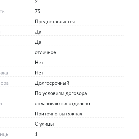
9
ть
75
Предоставляется
п
Да
Да
отличное
я
Нет
вка
Нет
вора
Долгосрочный
По условиям договора
и
оплачиваются отдельно
Приточно-вытяжная
С улицы
лицы
1