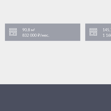
90,8 м²
145,
832 000 ₽/мес.
1 16
Смоленская
Смоленс
/ 5 мин. пешком
Арбатская
Арбатск
/ 11 мин. пешком
улица Арбат 32
улица Арба