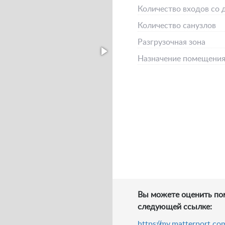
Количество входов со 
Количество санузлов
Разгрузочная зона
Назначение помещени
Вы можете оценить по
следующей ссылке:
https://my.matterport.