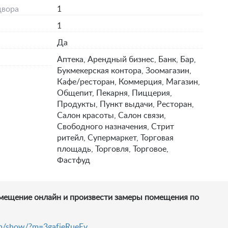
двора
1
1
Да
я
Аптека, Арендный бизнес, Банк, Бар,
Букмекерская контора, Зоомагазин,
Кафе/ресторан, Коммерция, Магазин,
Общепит, Пекарня, Пиццерия,
Продукты, Пункт выдачи, Ресторан,
Салон красоты, Салон связи,
Свободного назначения, Стрит
ритейл, Супермаркет, Торговая
площадь, Торговля, Торговое,
Фастфуд
мещение онлайн и произвести замеры помещения по
com/show/?m=3gafieRueEv