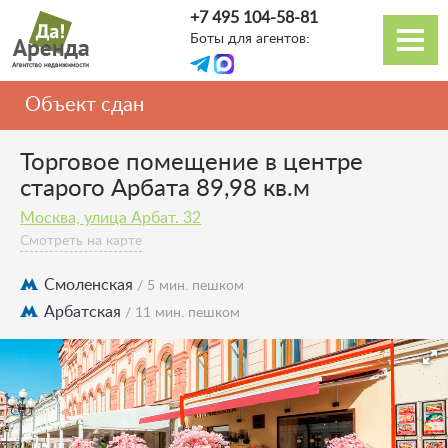
Перейти
+7 495 104-58-81
к
Боты для агентов:
основному
Основная
содержанию
навигация
Объект сдан
Торговое помещение в центре
старого Арбата 89,98 кв.м
Москва, улица Арбат. 32
Смотреть на карте
Смоленская
/ 5 мин. пешком
Арбатская
/ 11 мин. пешком