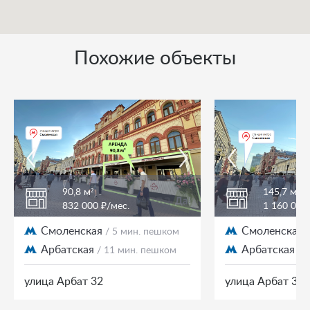
Похожие объекты
90,8 м²
145,7 м²
832 000 ₽/мес.
1 160 000
Смоленская
Смоленская
/ 5 мин. пешком
Арбатская
Арбатская
/ 11 мин. пешком
/ 
улица Арбат 32
улица Арбат 32