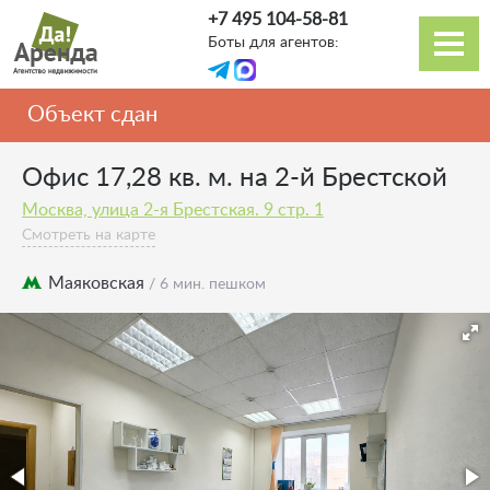
Перейти
+7 495 104-58-81
к
Боты для агентов:
основному
Основная
содержанию
навигация
Объект сдан
Офис 17,28 кв. м. на 2-й Брестской
Москва, улица 2-я Брестская. 9 стр. 1
Смотреть на карте
Маяковская
/ 6 мин. пешком