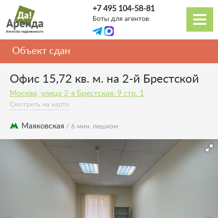
Перейти
+7 495 104-58-81
к
Боты для агентов:
основному
Основная
содержанию
навигация
Объект сдан
Офис 15,72 кв. м. на 2-й Брестской
Москва, улица 2-я Брестская. 9 стр. 1
Смотреть на карте
Маяковская
/ 6 мин. пешком