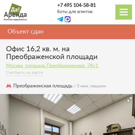
Перейти
+7 495 104-58-81
к
Боты для агентов:
основному
Основная
содержанию
навигация
Объект сдан
Офис 16,2 кв. м. на
Преображенской площади
Москва, площадь Преображенская. 7Ас1
Смотреть на карте
Преображенская площадь
/ 3 мин. пешком