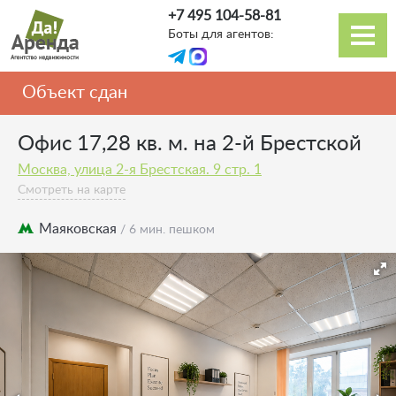
Перейти
+7 495 104-58-81
к
Боты для агентов:
основному
Основная
содержанию
навигация
Объект сдан
Офис 17,28 кв. м. на 2-й Брестской
Москва, улица 2-я Брестская. 9 стр. 1
Смотреть на карте
Маяковская
/ 6 мин. пешком