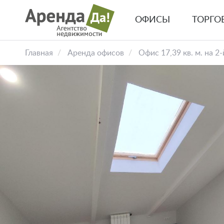
Перейти
к
ОФИСЫ
ТОРГО
основному
Основная
содержанию
навигация
Главная
Аренда офисов
Офис 17,39 кв. м. на 2