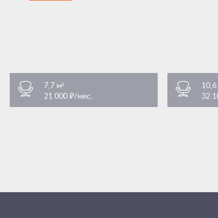
7,7 м²
10,6
21 000 ₽/мес.
32 1
Преображенская площадь
Преобра
/ 3 мин. пешком
площадь Преображенская 7Ас1
площадь Пр