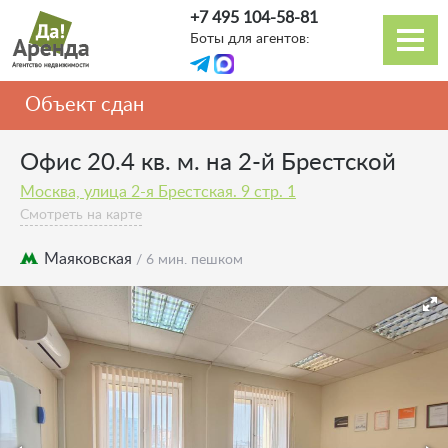
Перейти
+7 495 104-58-81
к
Боты для агентов:
основному
Основная
содержанию
навигация
Объект сдан
Офис 20.4 кв. м. на 2-й Брестской
Москва, улица 2-я Брестская. 9 стр. 1
Смотреть на карте
Маяковская
/ 6 мин. пешком