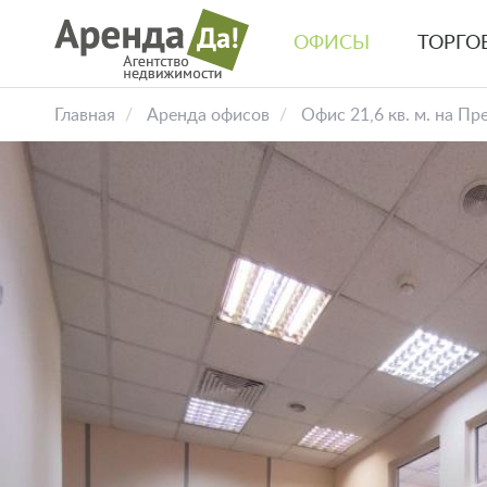
Перейти
к
ОФИСЫ
ТОРГО
основному
Основная
содержанию
навигация
Главная
Аренда офисов
Офис 21,6 кв. м. на П