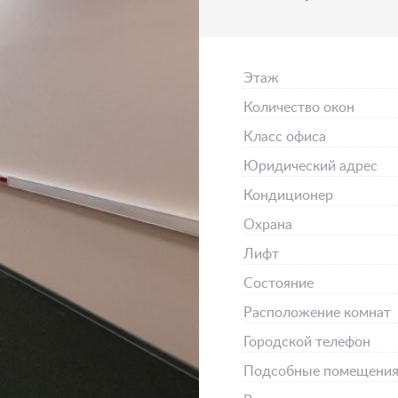
Этаж
Количество окон
Класс офиса
Юридический адрес
Кондиционер
Охрана
Лифт
Состояние
Расположение комнат
Городской телефон
Подсобные помещени