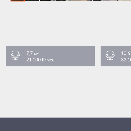
7,7 м²
10,6
21 000 ₽/мес.
32 1
Преображенская площадь
Преобра
/ 3 мин. пешком
площадь Преображенская 7Ас1
площадь Пр