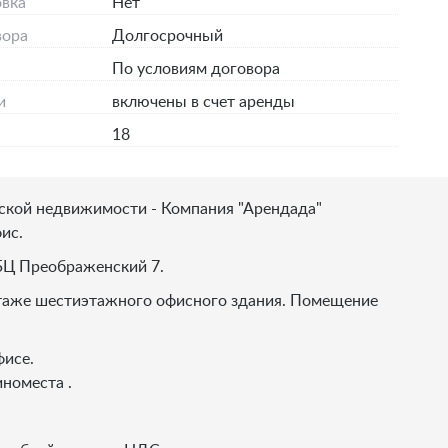
вка
Нет
вора
Долгосрочный
По условиям договора
и
включены в счет аренды
18
ской недвижимости - Компания "Арендада"
ис.
 БЦ Преображенский 7.
этаже шестиэтажного офисного здания. Помещение
фисе.
номеста .