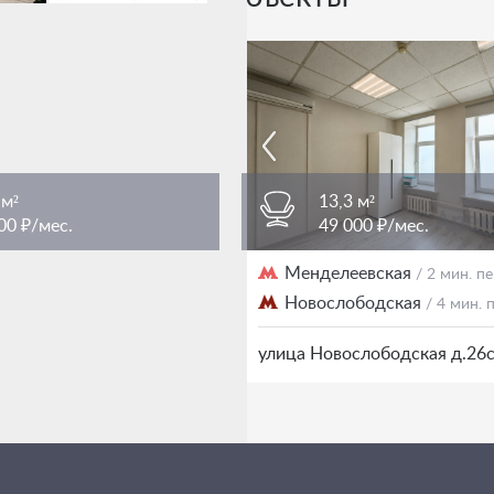
 м²
13,3 м²
00 ₽/мес.
49 000 ₽/мес.
женская площадь
Менделеевская
/ 3 мин. пешком
/ 2 мин. 
Новослободская
/ 4 мин.
еображенская 7Ас1
улица Новослободская д.26