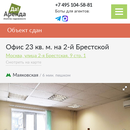
Перейти
+7 495 104-58-81
к
Боты для агентов:
основному
Основная
содержанию
навигация
Объект сдан
Офис 23 кв. м. на 2-й Брестской
Москва, улица 2-я Брестская. 9 стр. 1
Смотреть на карте
Маяковская
/ 6 мин. пешком