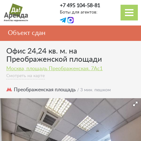
Перейти
+7 495 104-58-81
к
Боты для агентов:
основному
Основная
содержанию
навигация
Объект сдан
Офис 24,24 кв. м. на
Преображенской площади
Москва, площадь Преображенская. 7Ас1
Смотреть на карте
Преображенская площадь
/ 3 мин. пешком