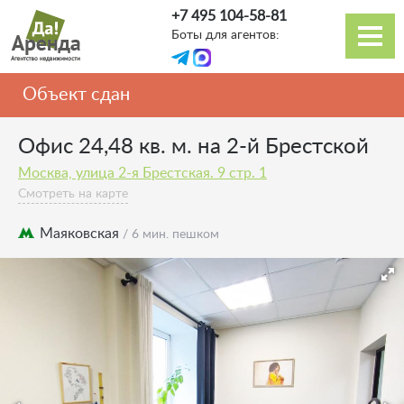
Перейти
+7 495 104-58-81
к
Боты для агентов:
основному
Основная
содержанию
навигация
Объект сдан
Офис 24,48 кв. м. на 2-й Брестской
Москва, улица 2-я Брестская. 9 стр. 1
Смотреть на карте
Маяковская
/ 6 мин. пешком