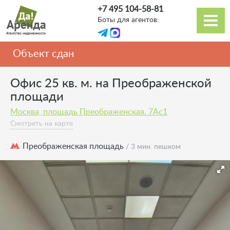
Перейти
+7 495 104-58-81
к
Боты для агентов:
основному
Основная
содержанию
навигация
Объект сдан
Офис 25 кв. м. на Преображенской
площади
Москва, площадь Преображенская. 7Ас1
Смотреть на карте
Преображенская площадь
/ 3 мин. пешком