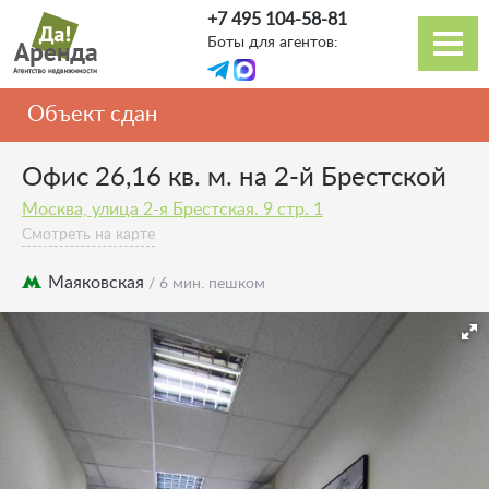
Перейти
+7 495 104-58-81
к
Боты для агентов:
основному
Основная
содержанию
навигация
Объект сдан
Офис 26,16 кв. м. на 2-й Брестской
Москва, улица 2-я Брестская. 9 стр. 1
Смотреть на карте
Маяковская
/ 6 мин. пешком