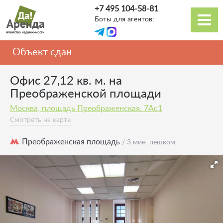
Перейти
+7 495 104-58-81
к
Боты для агентов:
основному
Основная
содержанию
навигация
Объект сдан
Офис 27,12 кв. м. на
Преображенской площади
Москва, площадь Преображенская. 7Ас1
Смотреть на карте
Преображенская площадь
/ 3 мин. пешком