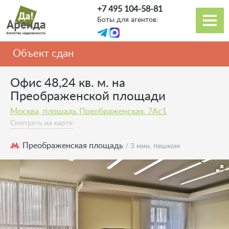
Перейти
+7 495 104-58-81
к
Боты для агентов:
основному
Основная
содержанию
навигация
Объект сдан
Офис 48,24 кв. м. на
Преображенской площади
Москва, площадь Преображенская. 7Ас1
Смотреть на карте
Преображенская площадь
/ 3 мин. пешком