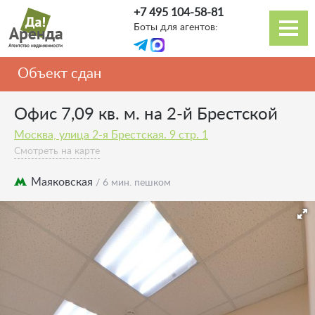
Перейти
+7 495 104-58-81
к
Боты для агентов:
основному
Основная
содержанию
навигация
Объект сдан
Офис 7,09 кв. м. на 2-й Брестской
Москва, улица 2-я Брестская. 9 стр. 1
Смотреть на карте
Маяковская
/ 6 мин. пешком