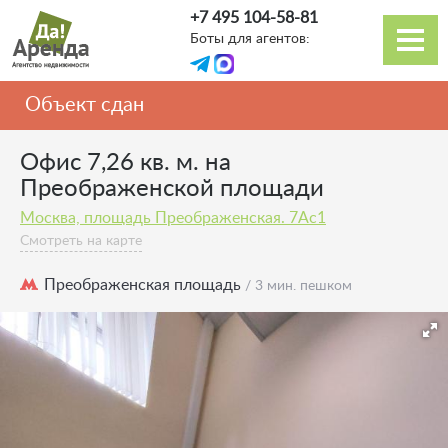
Перейти
+7 495 104-58-81
к
Боты для агентов:
основному
Основная
содержанию
навигация
Объект сдан
Офис 7,26 кв. м. на
Преображенской площади
Москва, площадь Преображенская. 7Ас1
Смотреть на карте
Преображенская площадь
/ 3 мин. пешком