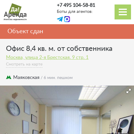
Перейти
+7 495 104-58-81
к
Боты для агентов:
основному
Основная
содержанию
навигация
Объект сдан
Офис 8,4 кв. м. от собственника
Москва, улица 2-я Брестская. 9 стр. 1
Смотреть на карте
Маяковская
/ 6 мин. пешком