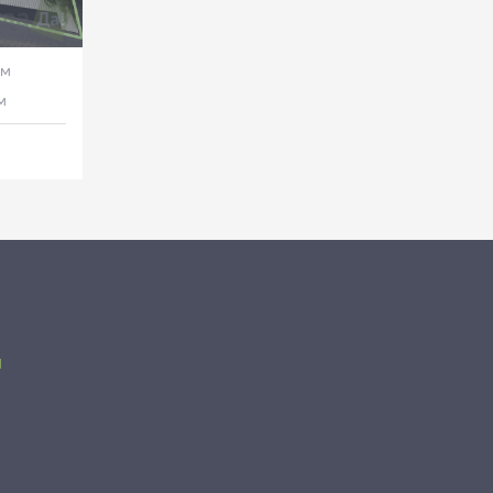
ом
м
я