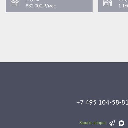
832 000 ₽/мес.
1 16
Смоленская
Смоленс
/ 5 мин. пешком
Арбатская
Арбатск
/ 11 мин. пешком
улица Арбат 32
улица Арба
+7 495 104-58-8
Задать вопрос