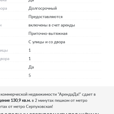
вка
Да
вора
Долгосрочный
Предоставляются
и
включены в счет аренды
Приточно-вытяжная
С улицы и со двора
лицы
1
двора
1
Да
5
 коммерческой недвижимости "АрендаДа!" сдает в
ение 130,9 кв.м.
в 2 минутах пешком от метро
тах от метро Серпуховская!