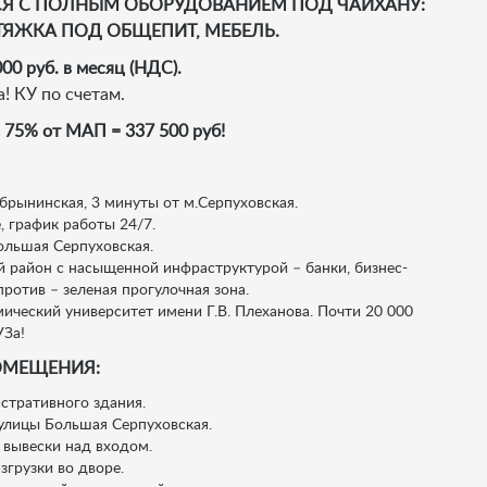
Я С ПОЛНЫМ ОБОРУДОВАНИЕМ ПОД ЧАЙХАНУ:
ЫТЯЖКА ПОД ОБЩЕПИТ, МЕБЕЛЬ.
00 руб. в месяц (НДС).
! КУ по счетам.
% от МАП = 337 500 руб!
рынинская, 3 минуты от м.Серпуховская.
 график работы 24/7.
ольшая Серпуховская.
 район с насыщенной инфраструктурой – банки, бизнес-
ротив – зеленая прогулочная зона.
ический университет имени Г.В. Плеханова. Почти 20 000
УЗа!
ОМЕЩЕНИЯ:
тративного здания.
улицы Большая Серпуховская.
вывески над входом.
згрузки во дворе.