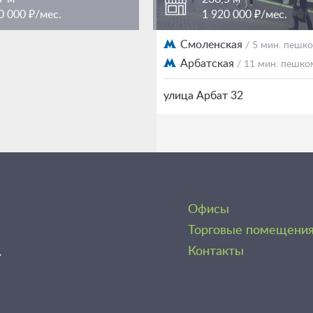
0 000 ₽/мес.
1 920 000 ₽/мес.
кая
Смоленская
/ 5 мин. пешком
/ 5 мин. пешк
ая
Арбатская
/ 11 мин. пешком
/ 11 мин. пешко
т 32
улица Арбат 32
Офисы
Торговые помещени
1
Контакты