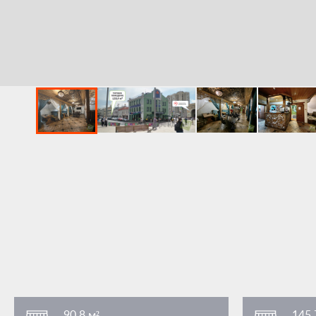
90,8 м²
145,