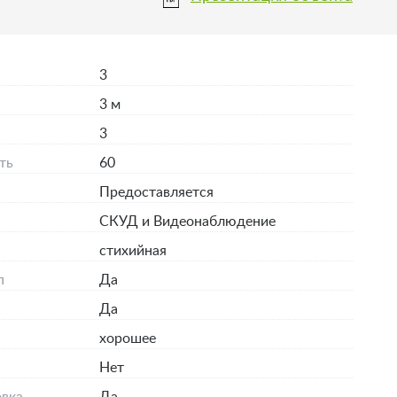
3
3 м
3
ть
60
Предоставляется
СКУД и Видеонаблюдение
стихийная
п
Да
Да
хорошее
я
Нет