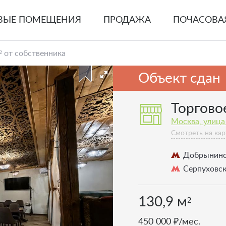
ВЫЕ ПОМЕЩЕНИЯ
ПРОДАЖА
ПОЧАСОВА
² от собственника
Объект сдан
Торгово
Москва, улица 
Смотреть на кар
Добрынин
Серпуховс
130,9 м²
450 000 ₽/мес.