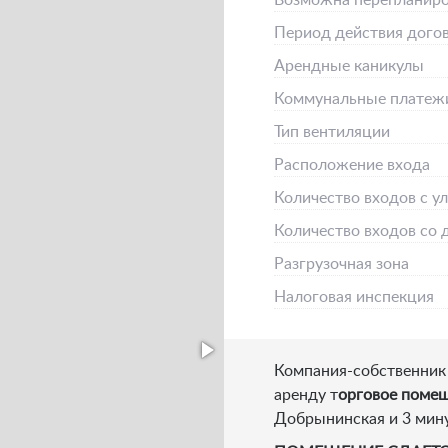
Возможна перепланиро
Период действия дого
Арендные каникулы
Коммунальные платеж
Тип вентиляции
Расположение входа
Количество входов с у
Количество входов со 
Разгрузочная зона
Налоговая инспекция
Компания-собственник
аренду т
орговое помещ
Добрынинская и 3 мину