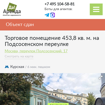
Перейти
+7 495 104-58-81
к
Боты для агентов:
основному
Основная
содержанию
навигация
Объект сдан
Торговое помещение 453,8 кв. м. на
Подсосенском переулке
Москва, переулок Подсосенский. 17
Смотреть на карте
Курская
/ 6 мин. пешком