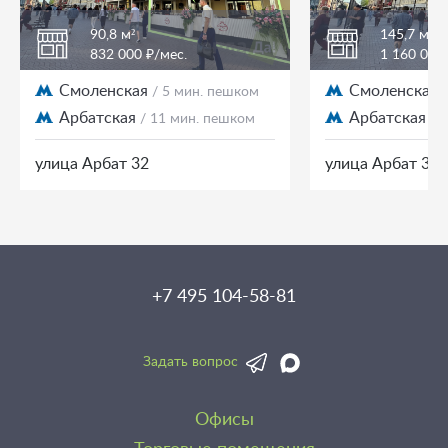
90,8 м²
145,7 м²
832 000 ₽/мес.
1 160 000
Смоленская
Смоленская
/ 5 мин. пешком
Арбатская
Арбатская
/ 11 мин. пешком
/ 
улица Арбат 32
улица Арбат 32
+7 495 104-58-81
Задать вопрос
Офисы