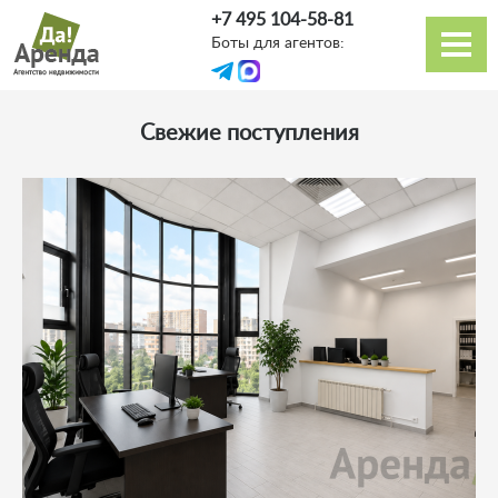
Перейти
+7 495 104-58-81
к
Боты для агентов:
основному
Основная
содержанию
навигация
Свежие поступления