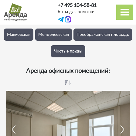
Перейти
+7 495 104-58-81
к
Боты для агентов:
основному
Основная
содержанию
навигация
Маяковская
Менделеевская
Преображенская площадь
Чистые пруды
Аренда офисных помещений: