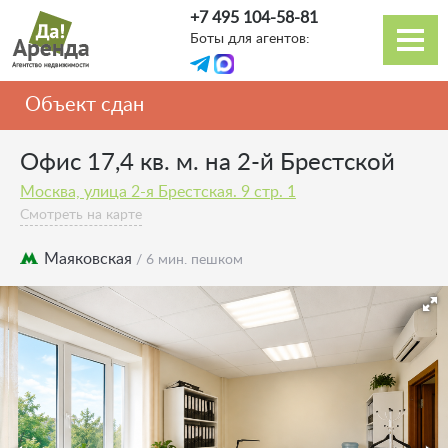
Перейти
+7 495 104-58-81
к
Боты для агентов:
основному
Основная
содержанию
навигация
Объект сдан
Офис 17,4 кв. м. на 2-й Брестской
Москва, улица 2-я Брестская. 9 стр. 1
Смотреть на карте
Маяковская
/ 6 мин. пешком