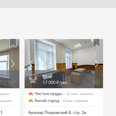
15 м²
57 000 ₽/мес.
Чистые пруды
пешком
/ 10 мин. пешком
Китай-город
 пешком
/ 8 мин. пешком
с1
бульвар Покровский 8, стр. 2а