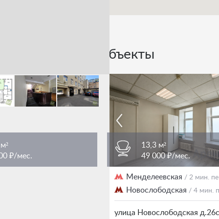
Похожие объекты
 м²
13,3 м²
00 ₽/мес.
49 000 ₽/мес.
женская площадь
Менделеевская
/ 3 мин. пешком
/ 2 мин. 
Новослободская
/ 4 мин.
еображенская 7Ас1
улица Новослободская д.26