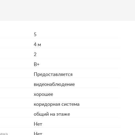
5
4 м
2
B+
Предоставляется
видеонаблюдение
хорошее
коридорная система
общий на этаже
я
Нет
вка
Нет