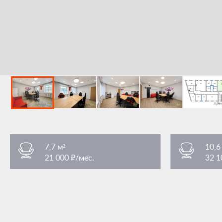
7,7 м²
10,6
21 000 ₽/мес.
32 1
Преображенская площадь
Преобра
/ 3 мин. пешком
площадь Преображенская 7Ас1
площадь Пр