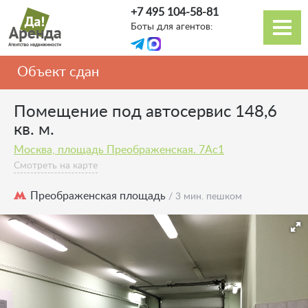
Перейти
+7 495 104-58-81
к
Боты для агентов:
основному
Основная
содержанию
навигация
Объект сдан
Помещение под автосервис 148,6
кв. м.
Москва, площадь Преображенская. 7Ас1
Смотреть на карте
Преображенская площадь
/ 3 мин. пешком